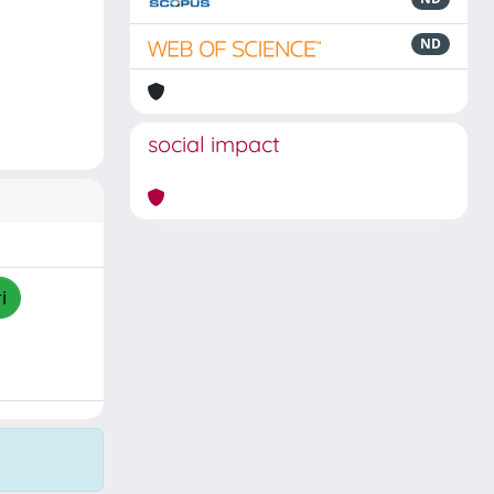
ND
social impact
i