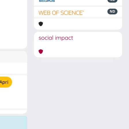
ND
social impact
Apri