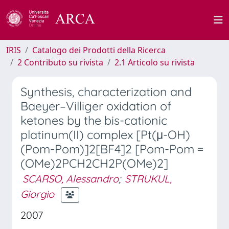
IRIS
Catalogo dei Prodotti della Ricerca
2 Contributo su rivista
2.1 Articolo su rivista
Synthesis, characterization and
Baeyer–Villiger oxidation of
ketones by the bis-cationic
platinum(II) complex [Pt(μ-OH)
(Pom-Pom)]2[BF4]2 [Pom-Pom =
(OMe)2PCH2CH2P(OMe)2]
SCARSO, Alessandro
;
STRUKUL,
Giorgio
2007