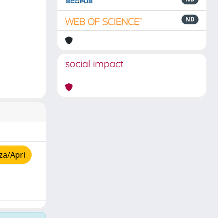
ND
social impact
za/Apri