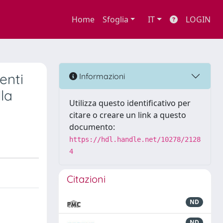
Home
Sfoglia
IT
LOGIN
enti
Informazioni
lla
Utilizza questo identificativo per
citare o creare un link a questo
documento:
https://hdl.handle.net/10278/2128
4
Citazioni
ND
ND