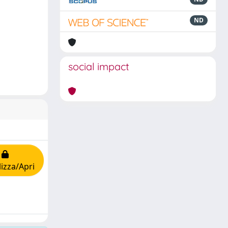
ND
social impact
lizza/Apri