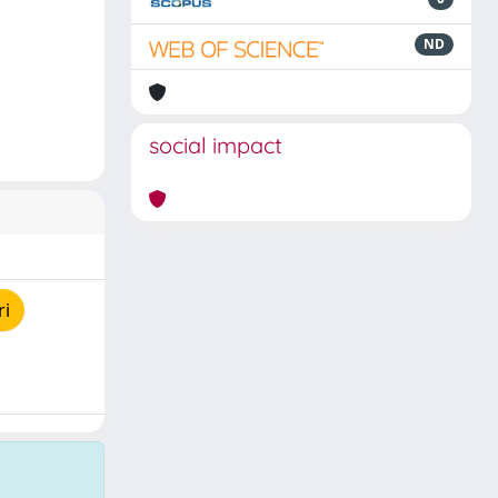
ND
social impact
ri