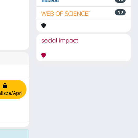
ND
social impact
lizza/Apri