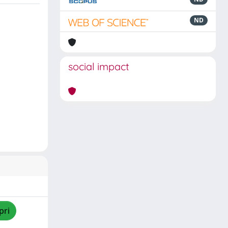
ND
social impact
pri