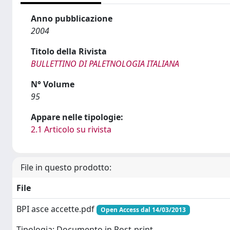
Anno pubblicazione
2004
Titolo della Rivista
BULLETTINO DI PALETNOLOGIA ITALIANA
N° Volume
95
Appare nelle tipologie:
2.1 Articolo su rivista
File in questo prodotto:
File
BPI asce accette.pdf
Open Access dal 14/03/2013
Tipologia: Documento in Post-print