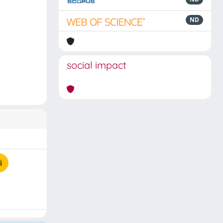
ND
social impact
i