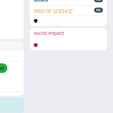
ND
social impact
pri