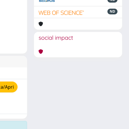
ND
social impact
za/Apri