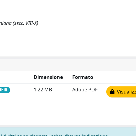
iana (secc. VIII-X)
Dimensione
Formato
1.22 MB
Adobe PDF
bili
Visualiz