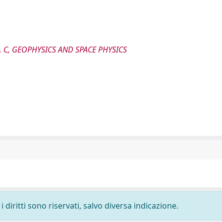
. C, GEOPHYSICS AND SPACE PHYSICS
 diritti sono riservati, salvo diversa indicazione.