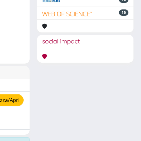
16
social impact
zza/Apri