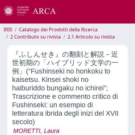
IRIS
Catalogo dei Prodotti della Ricerca
2 Contributo su rivista
2.1 Articolo su rivista
『ふしんせき』の翻刻と解説－近
世初期の「ハイブリッド文学の一
例」(“Fushinseki no honkoku to
kaisetsu. Kinsei shoki no
haiburiddo bungaku no ichirei”;
Trascrizione e commento critico di
Fushinseki: un esempio di
letteratura ibrida degli inizi del XVII
secolo)
MORETTI, Laura