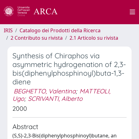
IRIS
Catalogo dei Prodotti della Ricerca
2 Contributo su rivista
2.1 Articolo su rivista
Synthesis of Chiraphos via
asymmetric hydrogenation of 2,3-
bis(diphenylphosphinoyl)buta-1,3-
diene
BEGHETTO, Valentina
;
MATTEOLI,
Ugo
;
SCRIVANTI, Alberto
2000
Abstract
(S,S)-2,3-Bis(diphenylphosphinoyl)butane, an