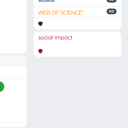
ND
social impact
i