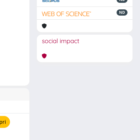
ND
social impact
pri