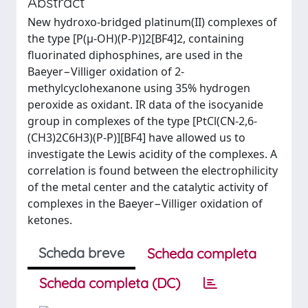
Abstract
New hydroxo-bridged platinum(II) complexes of
the type [P(μ-OH)(P-P)]2[BF4]2, containing
fluorinated diphosphines, are used in the
Baeyer−Villiger oxidation of 2-
methylcyclohexanone using 35% hydrogen
peroxide as oxidant. IR data of the isocyanide
group in complexes of the type [PtCl(CN-2,6-
(CH3)2C6H3)(P-P)][BF4] have allowed us to
investigate the Lewis acidity of the complexes. A
correlation is found between the electrophilicity
of the metal center and the catalytic activity of
complexes in the Baeyer−Villiger oxidation of
ketones.
Scheda breve
Scheda completa
Scheda completa (DC)