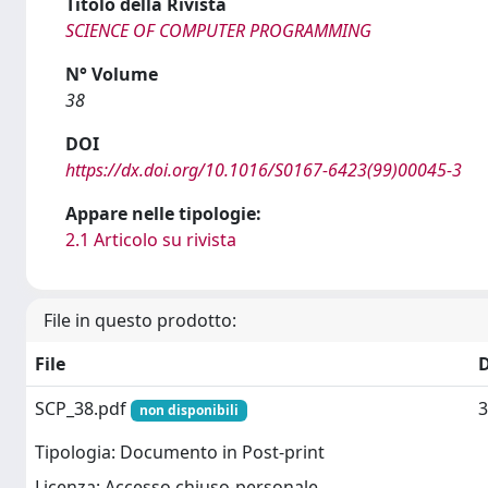
Titolo della Rivista
SCIENCE OF COMPUTER PROGRAMMING
N° Volume
38
DOI
https://dx.doi.org/10.1016/S0167-6423(99)00045-3
Appare nelle tipologie:
2.1 Articolo su rivista
File in questo prodotto:
File
SCP_38.pdf
3
non disponibili
Tipologia: Documento in Post-print
Licenza: Accesso chiuso-personale