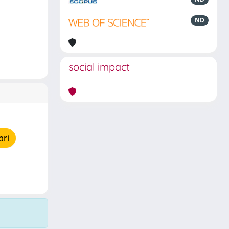
ND
social impact
pri