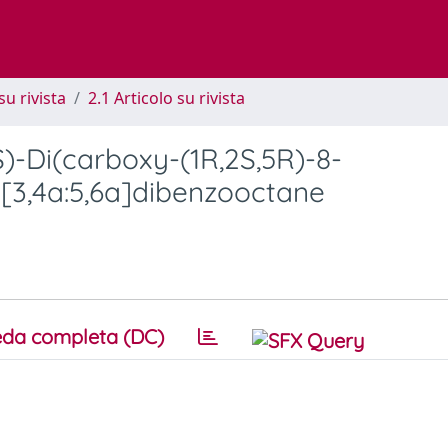
su rivista
2.1 Articolo su rivista
S)-Di(carboxy-(1R,2S,5R)-8-
-[3,4a:5,6a]dibenzooctane
da completa (DC)