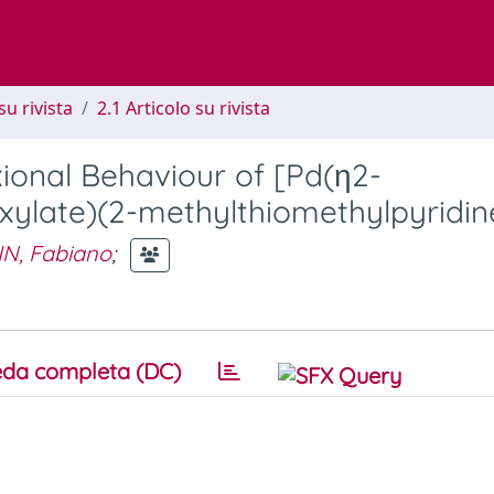
su rivista
2.1 Articolo su rivista
ional Behaviour of [Pd(η2-
xylate)(2-methylthiomethylpyridin
IN, Fabiano
;
da completa (DC)