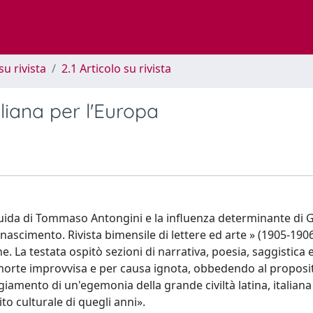
su rivista
2.1 Articolo su rivista
aliana per l'Europa
 guida di Tommaso Antongini e la influenza determinante di 
inascimento. Rivista bimensile di lettere ed arte » (1905-1906
 La testata ospitò sezioni di narrativa, poesia, saggistica
i morte improvvisa e per causa ignota, obbedendo al propos
amento di un'egemonia della grande civiltà latina, italiana
ito culturale di quegli anni».