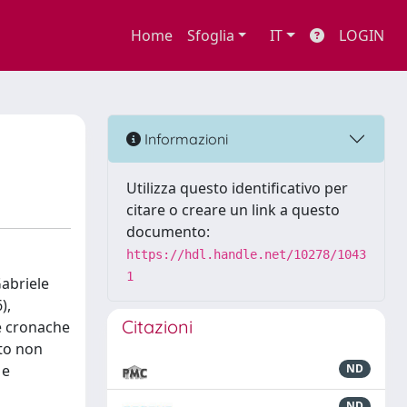
Home
Sfoglia
IT
LOGIN
Informazioni
Utilizza questo identificativo per
citare o creare un link a questo
documento:
https://hdl.handle.net/10278/1043
1
Gabriele
),
Citazioni
 e cronache
ito non
 e
ND
ND