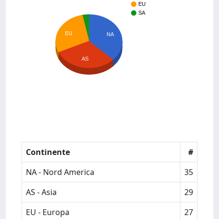
EU
SA
EU
NA
AS
Continente
#
NA - Nord America
35
AS - Asia
29
EU - Europa
27