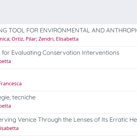
NG TOOL FOR ENVIRONMENTAL AND ANTHROPIC 
ca; Ortiz, Pilar; Zendri, Elisabetta
for Evaluating Conservation Interventions
betta
 Francesca
egie, tecniche
betta
ving Venice Through the Lenses of Its Erratic He
lisabetta