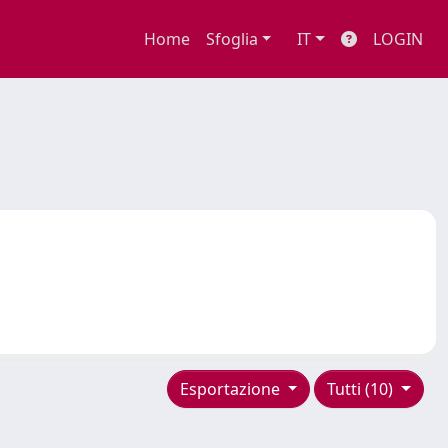
Home
Sfoglia
IT
LOGIN
Esportazione
Tutti (10)