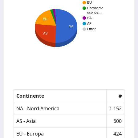
EU
Continente
sconos…
SA
EU
AF
NA
Other
AS
Continente
#
NA - Nord America
1.152
AS - Asia
600
EU - Europa
424