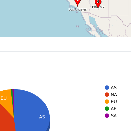
AS
NA
EU
EU
AF
SA
AS