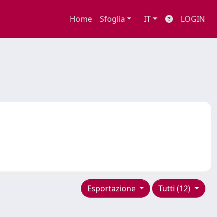
Home
Sfoglia
IT
LOGIN
Esportazione
Tutti (12)