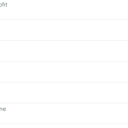
fit
one