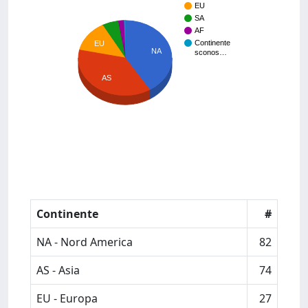
EU
SA
AF
Continente
EU
NA
sconos…
AS
Continente
#
NA - Nord America
82
AS - Asia
74
EU - Europa
27