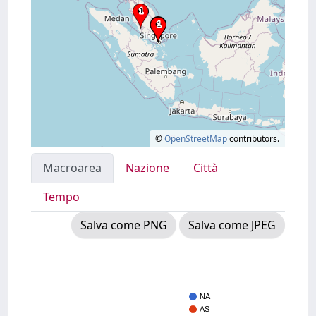
©
OpenStreetMap
contributors.
Macroarea
Nazione
Città
Tempo
Salva come PNG
Salva come JPEG
NA
AS