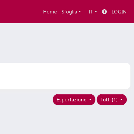
Home
Sfoglia
IT
LOGIN
Esportazione
Tutti (1)