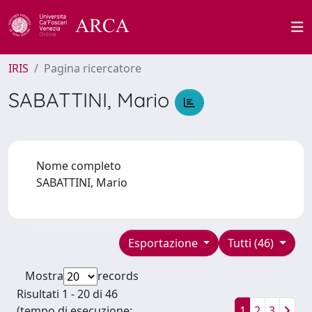
IRIS
Pagina ricercatore
SABATTINI, Mario
Nome completo
SABATTINI, Mario
Esportazione
Tutti (46)
Mostra
records
Risultati 1 - 20 di 46
(tempo di esecuzione:
1
2
3