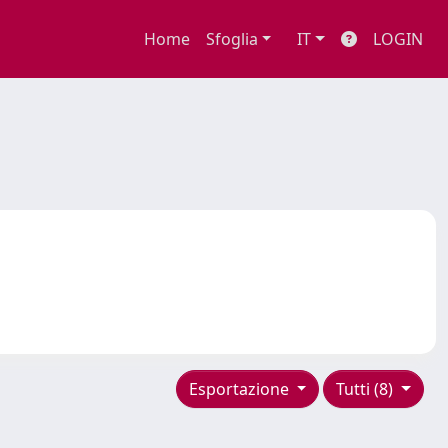
Home
Sfoglia
IT
LOGIN
Esportazione
Tutti (8)