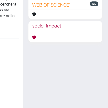
i cercherà
ND
izzate
te nello
social impact