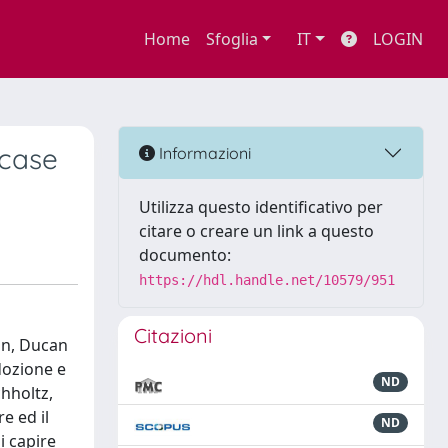
Home
Sfoglia
IT
LOGIN
 case
Informazioni
Utilizza questo identificativo per
citare o creare un link a questo
documento:
https://hdl.handle.net/10579/951
Citazioni
an, Ducan
dozione e
ND
hholtz,
e ed il
ND
i capire