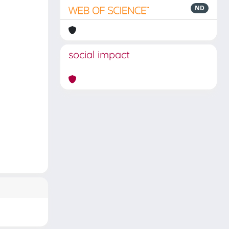
ND
social impact