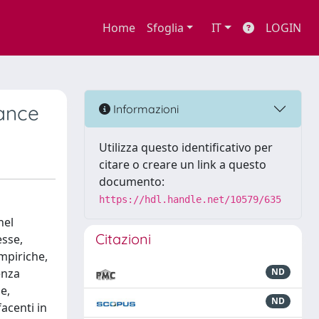
Home
Sfoglia
IT
LOGIN
nance
Informazioni
Utilizza questo identificativo per
citare o creare un link a questo
documento:
https://hdl.handle.net/10579/635
nel
Citazioni
esse,
empiriche,
enza
ND
e,
ND
facenti in