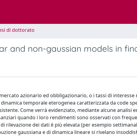
esi di dottorato
ar and non-gaussian models in fi
l mercato azionario ed obbligazionario, o i tassi di interesse 
a dinamica temporale eterogenea caratterizzata da code sp
ersistente. Come verrà evidenziato, mediante alcune analisi 
finanziari quando i loro rendimenti sono osservati con frequ
i rilevazione dei dati è più elevata (per esempio settimanal
ibuzione gaussiana e di dinamica lineare si rivelano insoddis