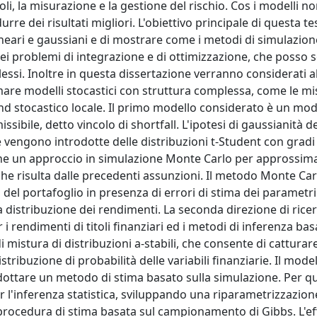
li, la misurazione e la gestione del rischio. Cos i modelli no
re dei risultati migliori. L'obiettivo principale di questa tes
 lineari e gaussiani e di mostrare come i metodi di simulazi
 dei problemi di integrazione e di ottimizzazione, che posso 
essi. Inoltre in questa dissertazione verranno considerati a
are modelli stocastici con struttura complessa, come le mi
trend stocastico locale. Il primo modello considerato è un mod
ibile, detto vincolo di shortfall. L'ipotesi di gaussianità de
e vengono introdotte delle distribuzioni t-Student con gradi 
ropone un approccio in simulazione Monte Carlo per approssim
 che risulta dalle precedenti assunzioni. Il metodo Monte Car
hio del portafoglio in presenza di errori di stima dei parametri
distribuzione dei rendimenti. La seconda direzione di ricer
 rendimenti di titoli finanziari ed i metodi di inferenza bas
 mistura di distribuzioni a-stabili, che consente di catturar
tribuzione di probabilità delle variabili finanziarie. Il model
 adottare un metodo di stima basato sulla simulazione. Per q
 l'inferenza statistica, sviluppando una riparametrizzazion
procedura di stima basata sul campionamento di Gibbs. L'ef