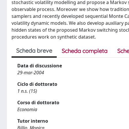
stochastic volatility modelling and propose a Markov s
observable process. Moreover we show how traditiona
samplers and recently developed sequential Monte Carl
volatility dynamic models. We also develop auxiliary pa
hidden states of the proposed Markov switching stocha
procedures work on synthetic dataset.
Scheda breve
Scheda completa
Sche
Data di discussione
29-mar-2004
Ciclo di dottorato
1 n.s. (15)
Corso di dottorato
Economia
Tutor interno
Billio, Monica