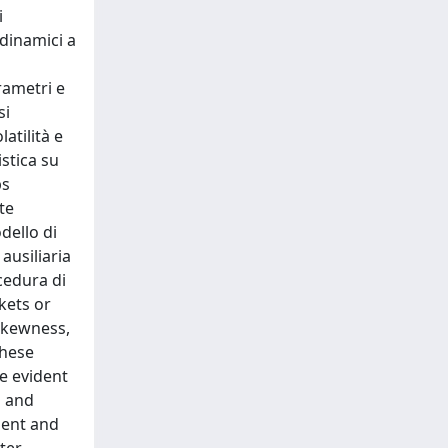
i
 dinamici a
rametri e
si
atilità e
stica su
bs
te
odello di
ausiliaria
ocedura di
rkets or
 skewness,
these
e evident
n and
ment and