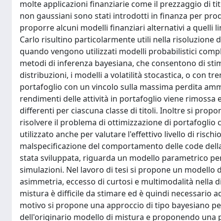
molte applicazioni finanziarie come il prezzaggio di tito
non gaussiani sono stati introdotti in finanza per produr
proporre alcuni modelli finanziari alternativi a quelli
Carlo risultino particolarmente utili nella risoluzione
quando vengono utilizzati modelli probabilistici compl
metodi di inferenza bayesiana, che consentono di stim
distribuzioni, i modelli a volatilità stocastica, o con 
portafoglio con un vincolo sulla massima perdita ammiss
rendimenti delle attività in portafoglio viene rimossa 
differenti per ciascuna classe di titoli. Inoltre si p
risolvere il problema di ottimizzazione di portafoglio
utilizzato anche per valutare l'effettivo livello di risc
malspecificazione del comportamento delle code della 
stata sviluppata, riguarda un modello parametrico per i
simulazioni. Nel lavoro di tesi si propone un modello di
asimmetria, eccesso di curtosi e multimodalità nella dis
mistura è difficile da stimare ed è quindi necessario
motivo si propone una approccio di tipo bayesiano per
dell'originario modello di mistura e proponendo una 