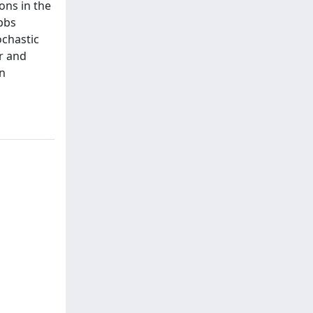
ons in the
bbs
ochastic
er and
on