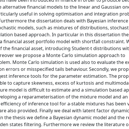
 have been introduced in finance in order to produce bet
e alternative financial models to the linear and Gaussian on
cularly useful in solving optimisation and integration pro
 Furthermore the dissertation deals with Bayesian inferenc
hastic models, such as mixtures of distributions, stochastic
ation based approach. In particular in this dissertation the
a financial asset portfolio model with shortfall constraint
 the financial asset, introducing Student-t distributions wi
Moreover we propose a Monte Carlo simulation approach to
lem. Monte Carlo simulation is used also to evaluate the e
ion errors or misspecified tails behaviour. Secondly, we pro
gest inference tools for the parameter estimation. The pro
 able to capture skewness, excess of kurtosis and multimodal
xture model is difficult to estimate and a simulation based a
eloping a reparameterisation of the mixture model and an
ficiency of inference tool for a-stable mixtures has been v
 are also provided. Finally we deal with latent factor dynam
 In the thesis we define a Bayesian dynamic model and the r
en states filtering. Furthermore we review the literature 