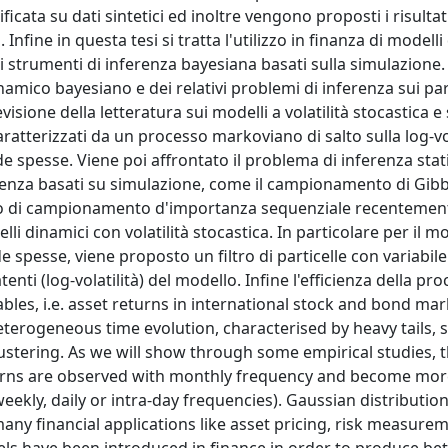
ficata su dati sintetici ed inoltre vengono proposti i risultat
 Infine in questa tesi si tratta l'utilizzo in finanza di modelli
o di strumenti di inferenza bayesiana basati sulla simulazione.
namico bayesiano e dei relativi problemi di inferenza sui pa
evisione della letteratura sui modelli a volatilità stocastica e 
ratterizzati da un processo markoviano di salto sulla log-vol
 spesse. Viene poi affrontato il problema di inferenza stati
ferenza basati su simulazione, come il campionamento di Gib
rlo di campionamento d'importanza sequenziale recentemen
delli dinamici con volatilità stocastica. In particolare per il m
e spesse, viene proposto un filtro di particelle con variabile 
tenti (log-volatilità) del modello. Infine l'efficienza della pr
ariables, i.e. asset returns in international stock and bond ma
 heterogeneous time evolution, characterised by heavy tails,
clustering. As we will show through some empirical studies, 
turns are observed with monthly frequency and become mor
eekly, daily or intra-day frequencies). Gaussian distributio
any financial applications like asset pricing, risk measure