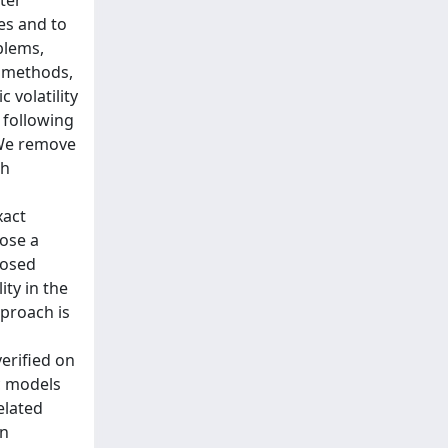
ter
es and to
blems,
e methods,
 volatility
 following
. We remove
th
xact
pose a
posed
ity in the
pproach is
erified on
ic models
elated
on