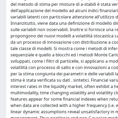
del metodo di stima per misture di a-stabili è stata veri
dell'applicazione del modello ad alcuni indici finanziari.
variabili latenti con particolare attenzione all'utilizz
Innanzitutto, viene data una definizione di modello di
sulle variabili non osservabili. Inoltre si fornisce una r
propongono dei nuovi modelli a volatilità stocastica ca
da un processo di innovazione con distribuzione a code
tale classe di modelli. Si mostra come i metodi di in
sequenziale e quello a blocchi ed i metodi Monte Ca
sviluppati, come i filtri di particelle, si applicano a mo
volatilità con processo di salto e con innovazioni a cod
per la stima congiunta dei parametri e delle variabili la
stima è stata verificata su dati . sintetici. Financial v
interest rates in the liquidity market, often exhibit a
multimodality, time changing volatility and volatility 
features appear for some financial indexes when re
when data are collected with a higher frequency (i.e. w
linear dynamic assumptions reveal unsatisfactory in m