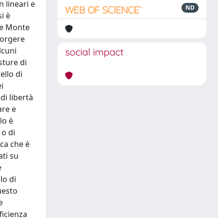
n lineari e
ND
i è
one Monte
sorgere
lcuni
social impact
sture di
ello di
i
di libertà
are e
lo è
 o di
ca che è
ati su
e
lo di
uesto
e
ficienza