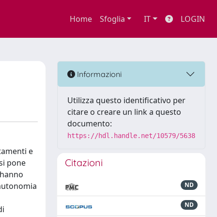
Home
Sfoglia
IT
LOGIN
Informazioni
Utilizza questo identificativo per
citare o creare un link a questo
documento:
https://hdl.handle.net/10579/5638
utamenti e
Citazioni
 si pone
, hanno
l'autonomia
ND
ND
di