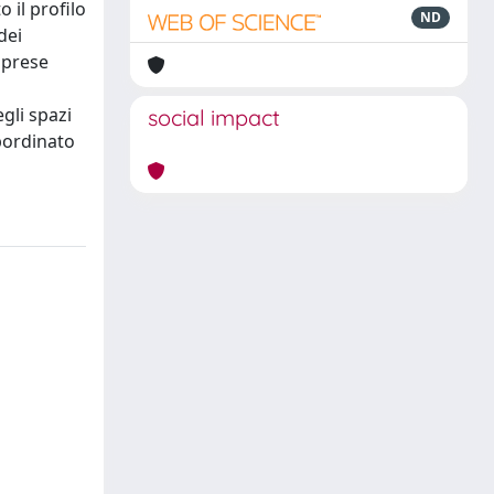
 il profilo
ND
dei
imprese
gli spazi
social impact
ubordinato