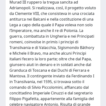
Murad III ruppero la tregua sancita ad
Adrianopoli. Si realizzava, così, il progetto voluto
da Clemente VIII, che consisteva in una crociata
antiturca nei Balcani e nella costituzione di una
Lega a capo della quale il Papa voleva non solo
l’Imperatore, ma anche il re di Polonia. La
guerra, combattuta in Ungheria e nei Principati
romeni, coinvolse in primis i principi di
Transilvania e di Valacchia, Sigismondo Bàthory
e Michele il Bravo, ma anche alcuni Principi
italiani fecero la loro parte; oltre che dal Papa,
giunsero aiuti in denaro e in soldati anche dal
Granduca di Toscana e dai Duchi di Ferrara e
Mantova. Il contingente inviato da Ferdinando I
in Transilvania, nel 1595, si trovava sotto il
comando di Silvio Piccolomini, affiancato dal
concittadino Imperiale Cinuzzi e dal segretario
Filippo Pigafetta, appartenente alla famiglia del
celebre navigatore Antonio. Risulta di grande