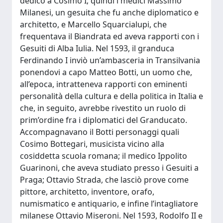
dedicò a Cosimo I; quindi i medici Massimo
Milanesi, un gesuita che fu anche diplomatico e
architetto, e Marcello Squarcialupi, che
frequentava il Biandrata ed aveva rapporti con i
Gesuiti di Alba Iulia. Nel 1593, il granduca
Ferdinando I inviò un’ambasceria in Transilvania
ponendovi a capo Matteo Botti, un uomo che,
all’epoca, intratteneva rapporti con eminenti
personalità della cultura e della politica in Italia e
che, in seguito, avrebbe rivestito un ruolo di
prim’ordine fra i diplomatici del Granducato.
Accompagnavano il Botti personaggi quali
Cosimo Bottegari, musicista vicino alla
cosiddetta scuola romana; il medico Ippolito
Guarinoni, che aveva studiato presso i Gesuiti a
Praga; Ottavio Strada, che lasciò prove come
pittore, architetto, inventore, orafo,
numismatico e antiquario, e infine l’intagliatore
milanese Ottavio Miseroni. Nel 1593, Rodolfo II e