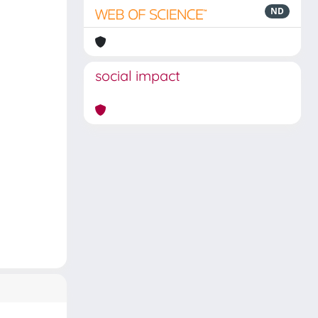
ND
social impact