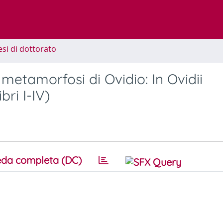
esi di dottorato
etamorfosi di Ovidio: In Ovidii
ri I-IV)
da completa (DC)