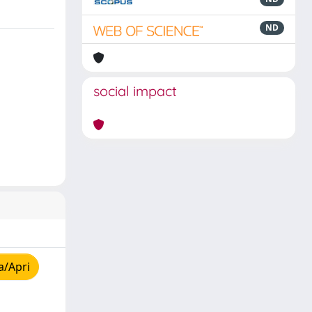
ND
social impact
a/Apri