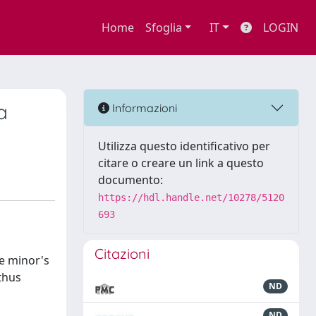
Home
Sfoglia
IT
LOGIN
a
Informazioni
Utilizza questo identificativo per
citare o creare un link a questo
documento:
https://hdl.handle.net/10278/5120
693
Citazioni
he minor's
 thus
ND
ND