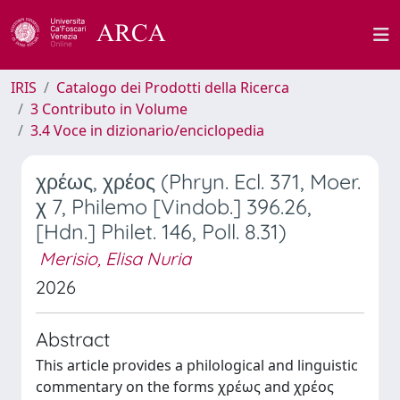
IRIS
Catalogo dei Prodotti della Ricerca
3 Contributo in Volume
3.4 Voce in dizionario/enciclopedia
χρέως, χρέος (Phryn. Ecl. 371, Moer.
χ 7, Philemo [Vindob.] 396.26,
[Hdn.] Philet. 146, Poll. 8.31)
Merisio, Elisa Nuria
2026
Abstract
This article provides a philological and linguistic
commentary on the forms χρέως and χρέος