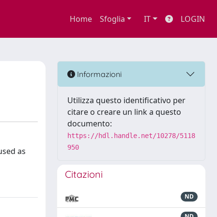
Home
Sfoglia
IT
LOGIN
)
Informazioni
Utilizza questo identificativo per
citare o creare un link a questo
documento:
https://hdl.handle.net/10278/5118
950
used as
Citazioni
ND
ND