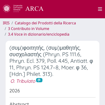
IRIS
Catalogo dei Prodotti della Ricerca
3 Contributo in Volume
3.4 Voce in dizionario/enciclopedia
(συμ)φοιτητής, (συμ)μαθητής,
συσχολαστής (Phryn. PS 111.6,
Phryn. Ecl. 379, Poll. 4.45, Antiatt. φ
11, Phryn. PS 124.7–8, Moer. φ 36,
[Hdn.] Philet. 313).
O. Tribulato
2026
Abstract