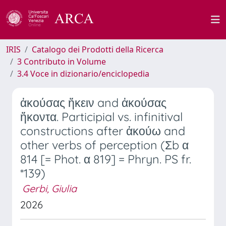
IRIS
Catalogo dei Prodotti della Ricerca
3 Contributo in Volume
3.4 Voce in dizionario/enciclopedia
ἀκούσας ἥκειν and ἀκούσας
ἥκοντα. Participial vs. infinitival
constructions after ἀκούω and
other verbs of perception (Σb α
814 [= Phot. α 819] = Phryn. PS fr.
*139)
Gerbi, Giulia
2026