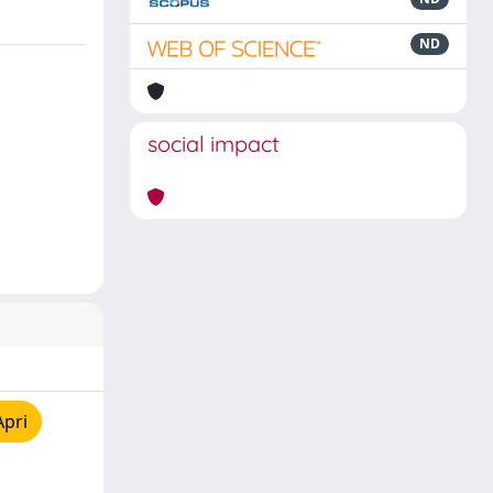
ND
social impact
Apri