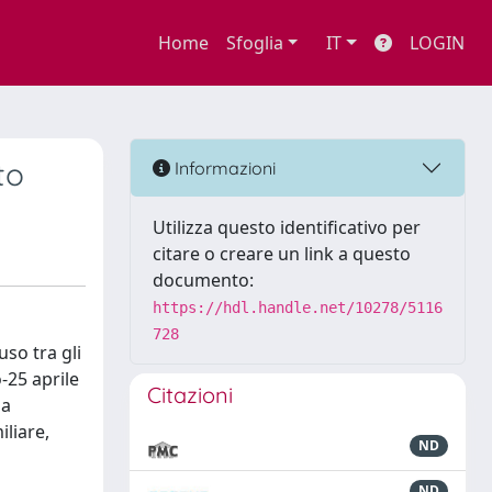
Home
Sfoglia
IT
LOGIN
to
Informazioni
Utilizza questo identificativo per
citare o creare un link a questo
documento:
https://hdl.handle.net/10278/5116
728
uso tra gli
-25 aprile
Citazioni
da
liare,
ND
ND