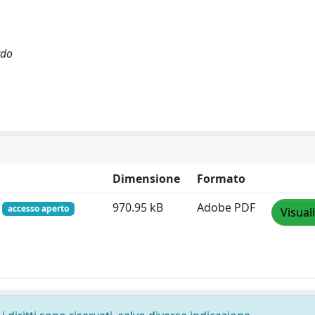
rdo
Dimensione
Formato
f
970.95 kB
Adobe PDF
accesso aperto
Visual