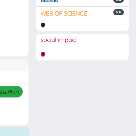
ND
social impact
izza/Apri