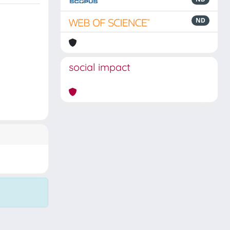
ND
social impact