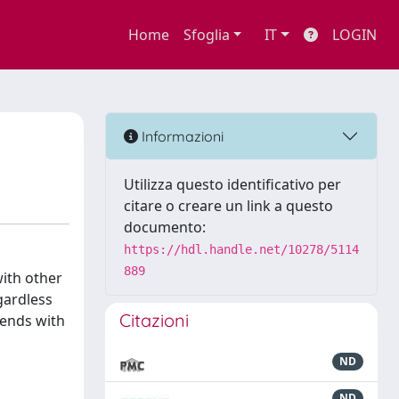
Home
Sfoglia
IT
LOGIN
Informazioni
Utilizza questo identificativo per
citare o creare un link a questo
documento:
https://hdl.handle.net/10278/5114
889
with other
gardless
Citazioni
lends with
ND
ND