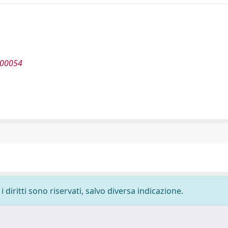
000054
 diritti sono riservati, salvo diversa indicazione.