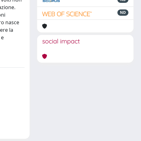
azione.
ND
oni
oro nasce
ere la
 e
social impact