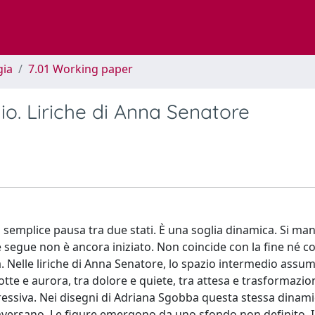
gia
7.01 Working paper
o. Liriche di Anna Senatore
semplice pausa tra due stati. È una soglia dinamica. Si man
 segue non è ancora iniziato. Non coincide con la fine né c
sa. Nelle liriche di Anna Senatore, lo spazio intermedio assu
tte e aurora, tra dolore e quiete, tra attesa e trasformazio
essiva. Nei disegni di Adriana Sgobba questa stessa dinami
aversano. Le figure emergono da uno sfondo non definito. I