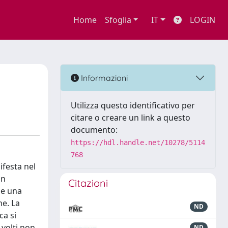
Home
Sfoglia
IT
LOGIN
Informazioni
Utilizza questo identificativo per
citare o creare un link a questo
documento:
https://hdl.handle.net/10278/5114
768
ifesta nel
on
Citazioni
me una
ne. La
ND
ca si
 volti non
ND