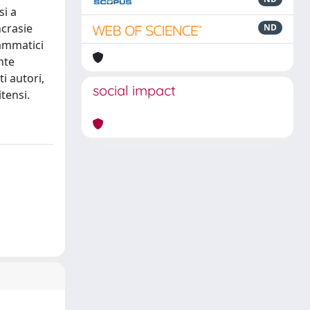
si a
ncrasie
ND
rammatici
nte
i autori,
social impact
tensi.