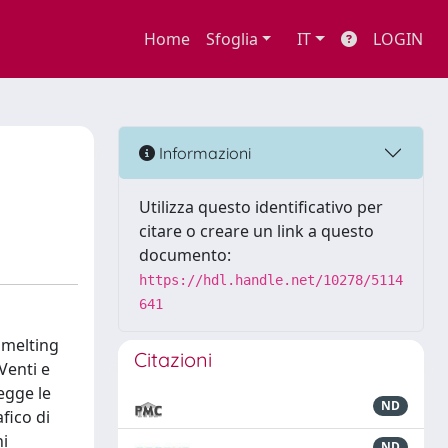
Home
Sfoglia
IT
LOGIN
Informazioni
Utilizza questo identificativo per
citare o creare un link a questo
documento:
https://hdl.handle.net/10278/5114
641
 melting
Citazioni
 Venti e
legge le
ND
fico di
ni
ND