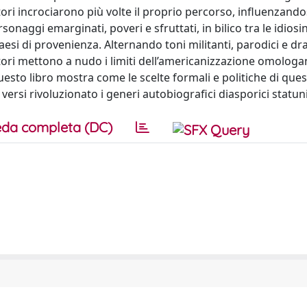
tori incrociarono più volte il proprio percorso, influenzando
rsonaggi emarginati, poveri e sfruttati, in bilico tra le idiosi
i paesi di provenienza. Alternando toni militanti, parodici e d
autori mettono a nudo i limiti dell’americanizzazione omologa
o libro mostra come le scelte formali e politiche di quest
versi rivoluzionato i generi autobiografici diasporici statuni
da completa (DC)